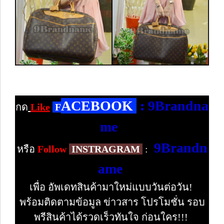
ACEBOOK
:
9Brandna
กด
Like
F
me
9Brandn
หรือ
Follow
INSTRAGRAM
:
ame
เพื่อ อัพเดทสินค้ามาใหม่แบบวันต่อวัน!
พร้อมติดตามข้อมูล ข่าวสาร โปรโมชั่น รอบ
พรีสินค้าได้รวดเร็วทันใจ ก่อนใคร!!!