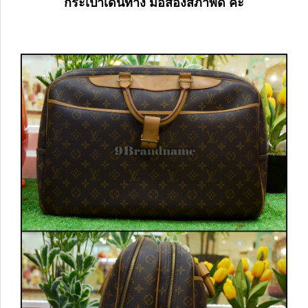
กระเป๋าเดินทาง มือสองสภาพดี ค่ะ