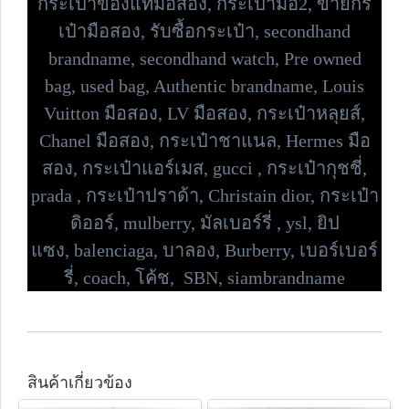
กระเป๋าของแท้มือสอง, กระเป๋ามือ2, ขายกร
เป๋ามือสอง, รับซื้อกระเป๋า,
secondhand
brandname, secondhand watch, Pre owned
bag,
used bag, Authentic brandname, Louis
Vuitton มือสอง, LV มือสอง, กระเป๋าหลุยส์,
Chanel มือสอง, กระเป๋าชาแนล, Hermes มือ
สอง, กระเป๋าแอร์เมส, gucci , กระเป๋ากุชชี่,
prada , กระเป๋าปราด้า,
Christain dior, กระเป๋า
ดิออร์,
mulberry, มัลเบอร์รี่ , ysl, ยิป
แซง,
balenciaga, บาลอง, Burberry, เบอร์เบอร์
รี่,
coach, โค้ช, SBN, siambrandname
สินค้าเกี่ยวข้อง