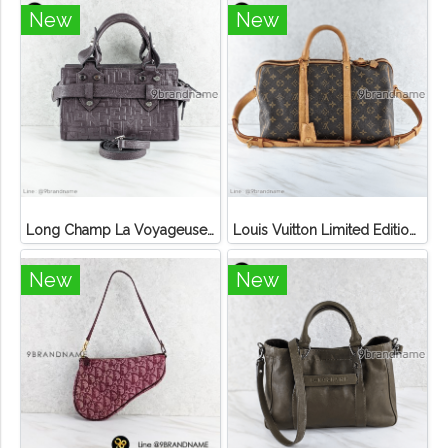
New
New
Long Champ La Voyageuse Bag Leather
Louis Vuitton Limited Edition Monogram Canvas Sofia Coppola SC Bag
New
New