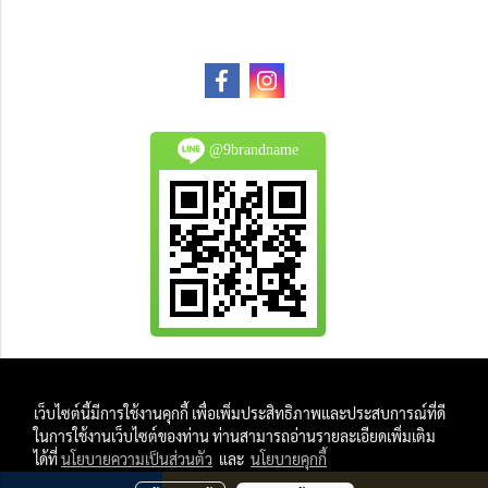
@9brandname
All Product are authentic and pre-owned.
เว็บไซต์นี้มีการใช้งานคุกกี้ เพื่อเพิ่มประสิทธิภาพและประสบการณ์ที่ดี
And
ในการใช้งานเว็บไซต์ของท่าน ท่านสามารถอ่านรายละเอียดเพิ่มเติม
All Photo in this website were taken by
ได้ที่
นโยบายความเป็นส่วนตัว
และ
นโยบายคุกกี้
9Brandname's Team.