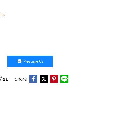
ck
Message Us
Share
ทียบ