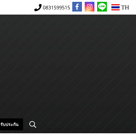
TH
0831599515
รับประกัน