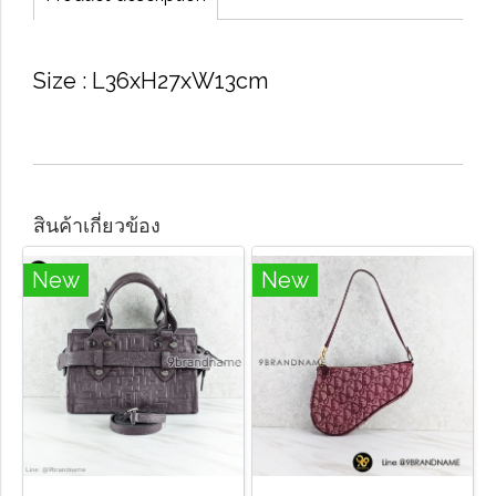
Size​ : L36xH27xW13cm
สินค้าเกี่ยวข้อง
New
New