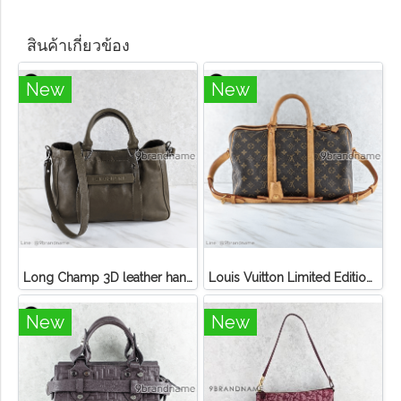
สินค้าเกี่ยวข้อง
New
New
Long Champ 3D leather handbag
Louis Vuitton Limited Edition Monogram Canvas Sofia Coppola SC Bag
New
New