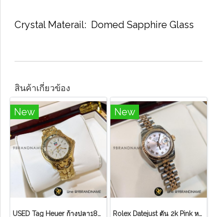
Crystal Materail: Domed Sapphire Glass
สินค้าเกี่ยวข้อง
New
New
U​S​E​D​ T​ag Heuer ก้างปลา18K ขอบทอง หน้า ครีม
Rolex Datejust ตัน 2k Pink หลักโรมันสายจูบิลี่ Lady ไม่มี อปก