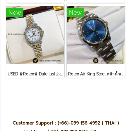
New
New
USED ♛Rolex♛ Date just​ 2k​ หน้าขาว​ หลัก​เพชร​/โรมัน ขอบเพชรหนามเตย​ บานพับเก่า​ สายจูบิลี่
Rolex Air-King Steel หน้าน้ำเงิน หลักขีดสภาพดี
Customer Support : (+66)-099 156 4992 ( THAI )