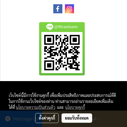
@9brandname
All Product are authentic and pre-owned.
เว็บไซต์นี้มีการใช้งานคุกกี้ เพื่อเพิ่มประสิทธิภาพและประสบการณ์ที่ดี
And
ในการใช้งานเว็บไซต์ของท่าน ท่านสามารถอ่านรายละเอียดเพิ่มเติม
All Photo in this website were taken by
ได้ที่
นโยบายความเป็นส่วนตัว
และ
นโยบายคุกกี้
9Brandname's Team.
ตั้งค่าคุกกี้
ยอมรับทั้งหมด
Message Us
สั่งซื้อสินค้า
Powered by
MakeWebEasy.com