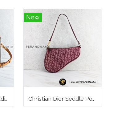
New
Louis Vuitton Limited Edition Monogram Canvas Sofia Coppola SC Bag
Christian Dior Seddle Pouch Accessory Hand Bag