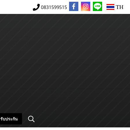
TH
0831599515
รับประกัน