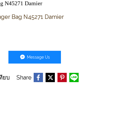
Bag N45271 Damier
nger Bag N45271 Damier
Message Us
Share
ทียบ