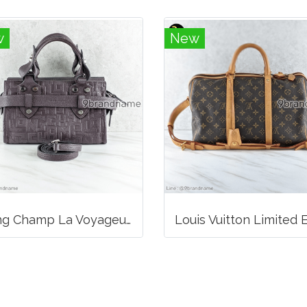
w
New
Long Champ La Voyageuse Bag Leather