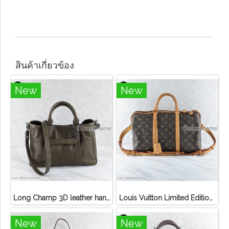
สินค้าเกี่ยวข้อง
New
New
Long Champ 3D leather handbag
Louis Vuitton Limited Edition Monogram Canvas Sofia Coppola SC Bag
New
New