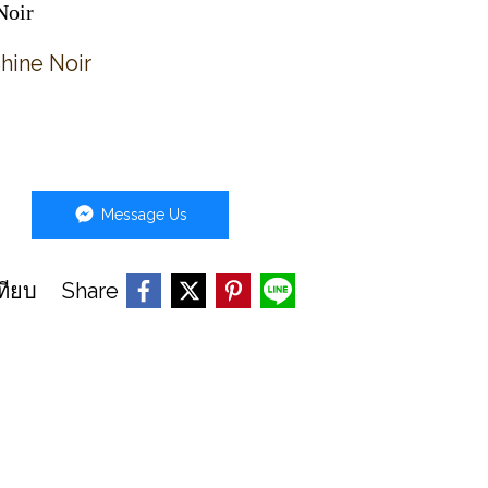
Noir
hine Noir
Message Us
Share
ทียบ