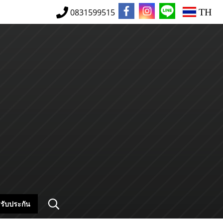
TH
0831599515
รับประกัน