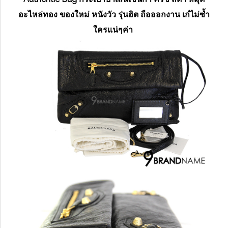
อะไหล่ทอง ของใหม่ หนังวัว รุ่นฮิต ถือออกงาน เก๋ไม่ซ้ำ
ใครแน่ๆค่า