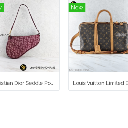
w
New
Christian Dior Seddle Pouch Accessory Hand Bag