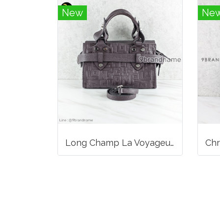
New
Ne
Long Champ La Voyageuse Bag Leather