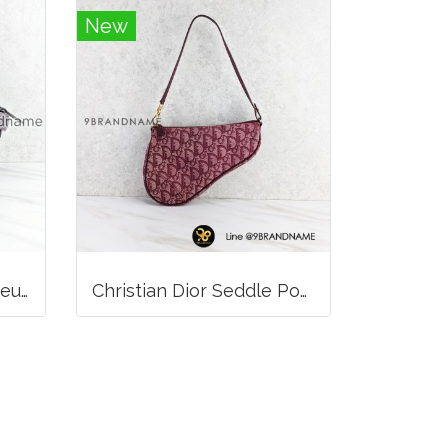
New
Long Champ La Voyageuse Bag Leather
Christian Dior Seddle Pouch Accessory Hand Bag