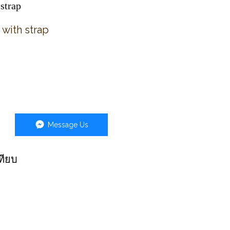
strap
 with strap
Message Us
ทียบ