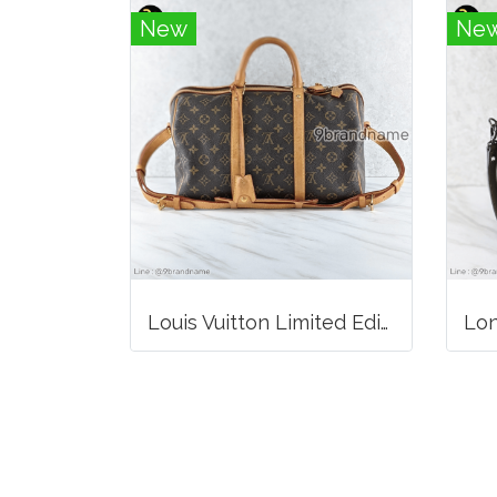
New
Ne
Louis Vuitton Limited Edition Monogram Canvas Sofia Coppola SC Bag