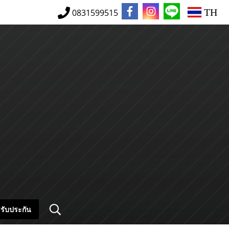
TH
0831599515
รับประกัน