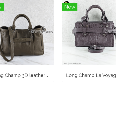
w
New
Long Champ 3D leather handbag