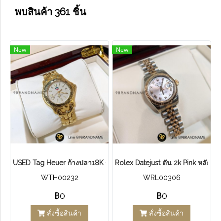
พบสินค้า 361 ชิ้น
New
New
U​S​E​D​ T​ag Heuer ก้างปลา18K ขอบทอง หน้า ครีม
Rolex Datejust ตัน 2k Pink หลักโรมั
WTH00232
WRL00306
฿0
฿0
สั่งซื้อสินค้า
สั่งซื้อสินค้า