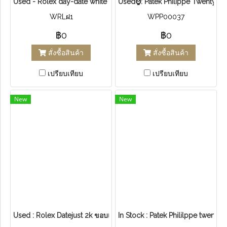
Used​ -​ Rolex day-date white gold president 36mm. ขอบเพชร หน้
Used⌚: Patek Philippe Twenty-4/
WRLฝ1
WPP00037
฿0
฿0
สั่งซื้อสินค้า
สั่งซื้อสินค้า
เปรียบเทียบ
เปรียบเทียบ
New
New
Used : Rolex Datejust 2k ขอบเพชรนามเตย หน้าปิรมิด ขาวครีม
In Stock : Patek Phililppe twent