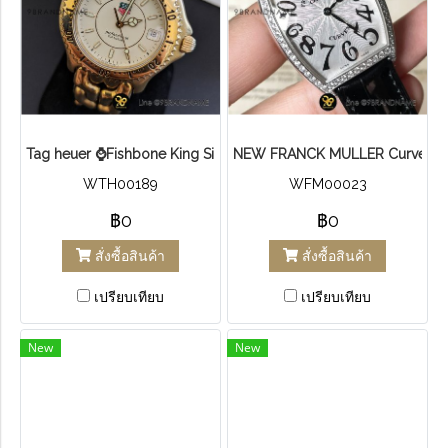
Tag heuer ⌚Fishbone King Size Stainless Steel Gold Plated Dial
N​E​W​ FR​A​NCK M​ULLER Curvex W
WTH00189
WFM00023
฿0
฿0
สั่งซื้อสินค้า
สั่งซื้อสินค้า
เปรียบเทียบ
เปรียบเทียบ
New
New