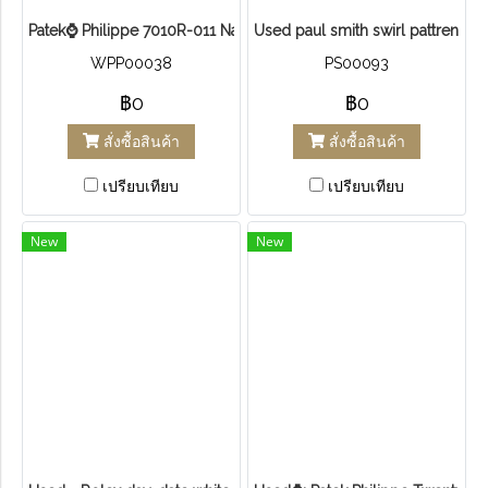
Patek⌚ Philippe 7010R-011​ Nautilus Rose Gold สายหนังจรเข้สีเบจปี
Used paul smith swirl pattren w
WPP00038
PS00093
฿0
฿0
สั่งซื้อสินค้า
สั่งซื้อสินค้า
เปรียบเทียบ
เปรียบเทียบ
New
New