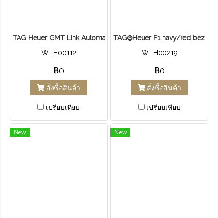
TA​G​ Heuer GMT Link​ Automatic Steel สีดำ​ วงแดง
T​AG⌚Heuer F1 navy/red bezel
WTH00112
WTH00219
฿0
฿0
สั่งซื้อสินค้า
สั่งซื้อสินค้า
เปรียบเทียบ
เปรียบเทียบ
New
New