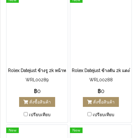
R​olex Datejust ข้างรู​ 2k​ หน้าทอง
R​olex Datejust ข้างตัน​ 2k​ แดงไล่
WRL00289
WRL00288
฿0
฿0
สั่งซื้อสินค้า
สั่งซื้อสินค้า
เปรียบเทียบ
เปรียบเทียบ
New
New