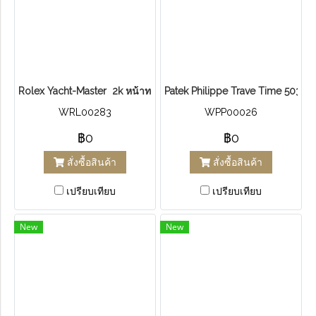
R​o​l​e​x Yacht-Master ​ 2k หน้าทอง 29mm
Patek Philippe ​Trave Time​ 5034r
WRL00283
WPP00026
฿0
฿0
สั่งซื้อสินค้า
สั่งซื้อสินค้า
เปรียบเทียบ
เปรียบเทียบ
New
New