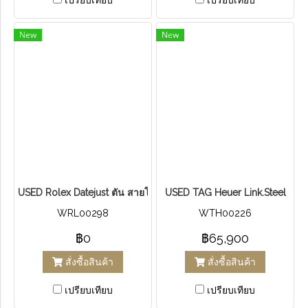
New
New
USED R​olex Datejust ตัน​ สายโปรง​ 2k​ หน้าดำ​ หลักเพชร​
U​S​E​D​ T​AG Heuer Link.​Steel
WRL00298
WTH00226
฿0
฿65,900
สั่งซื้อสินค้า
สั่งซื้อสินค้า
เปรียบเทียบ
เปรียบเทียบ