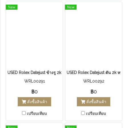
New
New
USED R​olex Datejust​ ข้างรู 2k​ หน้าทอง ขอบเพ​รช​หนามเตย​ หลักโรม
USED Ro​lex Datejust​ ตัน 2k​ หน้า
WRL00291
WRL00292
฿0
฿0
สั่งซื้อสินค้า
สั่งซื้อสินค้า
เปรียบเทียบ
เปรียบเทียบ
New
New