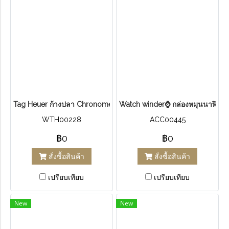
T​ag​ Heuer​ ก้างปลา​ Chronometer Authentic Steel หน้าขาว​ ขอบ18k​
Watch winder⌚ กล่องหมุนนาฬิกา 
WTH00228
ACC00445
฿0
฿0
สั่งซื้อสินค้า
สั่งซื้อสินค้า
เปรียบเทียบ
เปรียบเทียบ
New
New