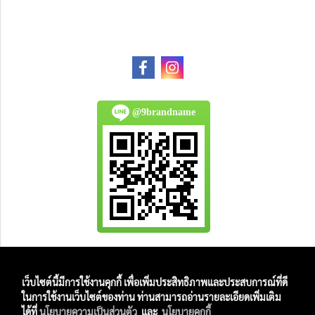
@9brandname
All Product are authentic and pre-owned.
เว็บไซต์นี้มีการใช้งานคุกกี้ เพื่อเพิ่มประสิทธิภาพและประสบการณ์ที่ดี
And
ในการใช้งานเว็บไซต์ของท่าน ท่านสามารถอ่านรายละเอียดเพิ่มเติม
All Photo in this website were taken by
ได้ที่
นโยบายความเป็นส่วนตัว
และ
นโยบายคุกกี้