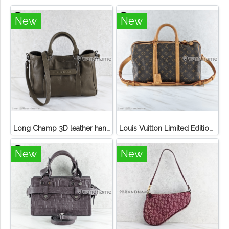
New
New
Long Champ 3D leather handbag
Louis Vuitton Limited Edition Monogram Canvas Sofia Coppola SC Bag
New
New