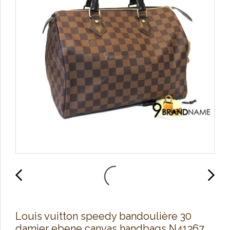
Louis vuitton speedy bandoulière 30
damier ebene canvas handbags N41367