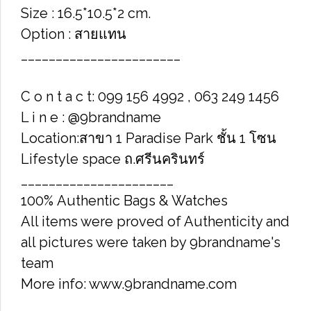
Size : 16.5*10.5*2 cm.
Option : สายแทน
_______________________
C o n t a c t: 099 156 4992 , 063 249 1456
L i n e : @9brandname
Location:สาขา 1 Paradise Park ชั้น 1 โซน
Lifestyle space ถ.ศรีนครินทร์
______________________
100% Authentic Bags & Watches
All items were proved of Authenticity and
all pictures were taken by 9brandname's
team
More info: www.9brandname.com