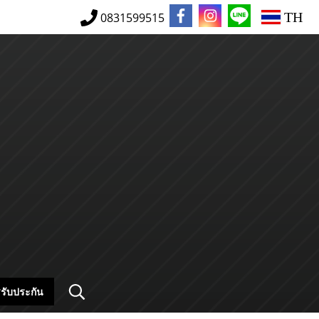
TH
0831599515
รับประกัน