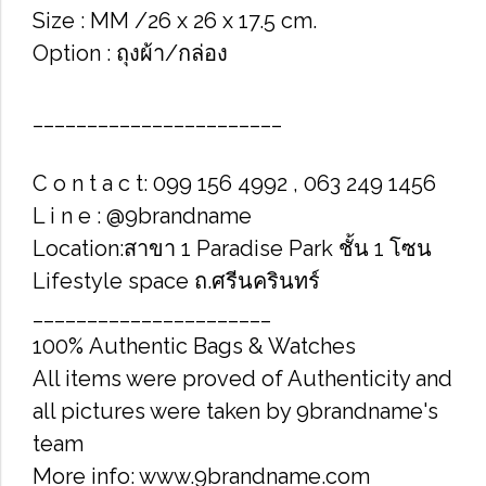
Size : MM /26 x 26 x 17.5 cm.
Option : ถุงผ้า/กล่อง
_______________________
C o n t a c t: 099 156 4992 , 063 249 1456
L i n e : @9brandname
Location:สาขา 1 Paradise Park ชั้น 1 โซน
Lifestyle space ถ.ศรีนครินทร์
______________________
100% Authentic Bags & Watches
All items were proved of Authenticity and
all pictures were taken by 9brandname's
team
More info: www.9brandname.com