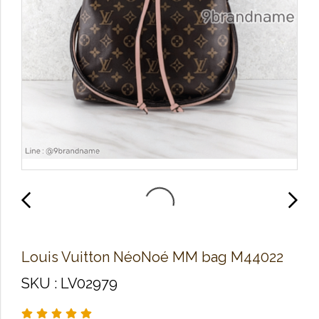
Louis Vuitton NéoNoé MM bag M44022
SKU : LV02979