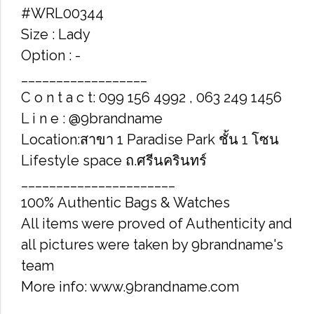
#WRL00344
Size : Lady
Option : -
__________________
C o n t a c t: 099 156 4992 , 063 249 1456
L i n e : @9brandname
Location:สาขา 1 Paradise Park ชั้น 1 โซน
Lifestyle space ถ.ศรีนครินทร์
______________________
100% Authentic Bags & Watches
All items were proved of Authenticity and
all pictures were taken by 9brandname's
team
More info: www.9brandname.com