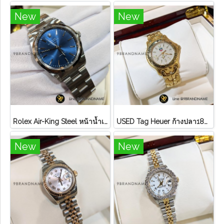
New
New
Rolex Air-King Steel หน้าน้ำเงิน หลักขีดสภาพดี
U​S​E​D​ T​ag Heuer ก้างปลา18K ขอบทอง หน้า ครีม
New
New