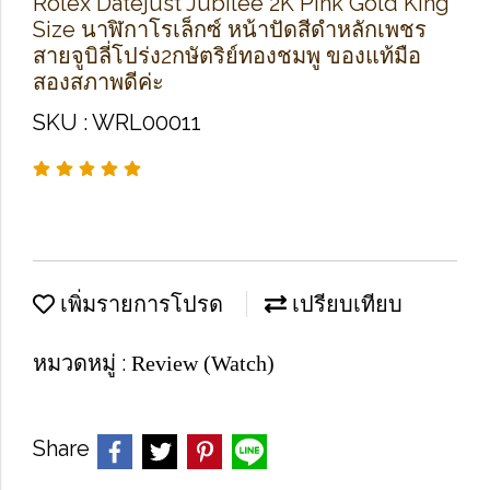
Rolex Datejust Jubilee 2K Pink Gold King
Size นาฬิกาโรเล็กซ์ หน้าปัดสีดำหลักเพชร
สายจูบิลี่โปร่ง2กษัตริย์ทองชมพู ของแท้มือ
สองสภาพดีค่ะ
SKU : WRL00011
เพิ่มรายการโปรด
เปรียบเทียบ
หมวดหมู่ :
Review (Watch)
Share