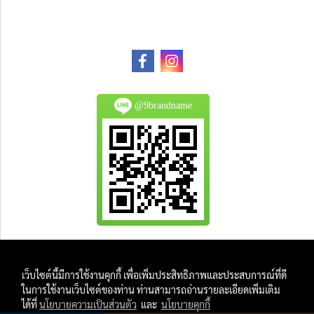
@9brandname
All Product are authentic and pre-owned.
เว็บไซต์นี้มีการใช้งานคุกกี้ เพื่อเพิ่มประสิทธิภาพและประสบการณ์ที่ดี
And
ในการใช้งานเว็บไซต์ของท่าน ท่านสามารถอ่านรายละเอียดเพิ่มเติม
All Photo in this website were taken by
ได้ที่
นโยบายความเป็นส่วนตัว
และ
นโยบายคุกกี้