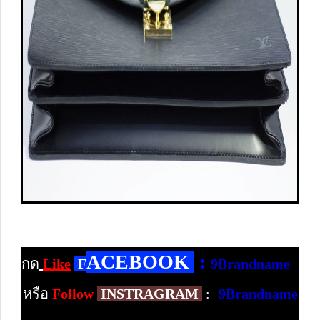
ACEBOOK
:
กด
Like
F
9Brandname
หรือ
Follow
INSTRAGRAM
:
9Brandname