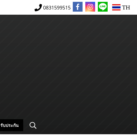
TH
0831599515
รับประกัน