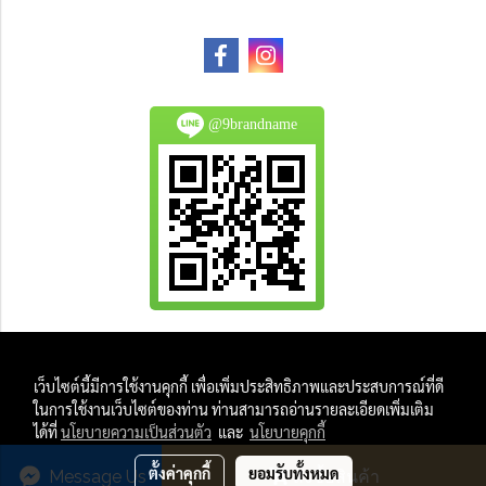
@9brandname
All Product are authentic and pre-owned.
เว็บไซต์นี้มีการใช้งานคุกกี้ เพื่อเพิ่มประสิทธิภาพและประสบการณ์ที่ดี
And
ในการใช้งานเว็บไซต์ของท่าน ท่านสามารถอ่านรายละเอียดเพิ่มเติม
All Photo in this website were taken by
ได้ที่
นโยบายความเป็นส่วนตัว
และ
นโยบายคุกกี้
9Brandname's Team.
ตั้งค่าคุกกี้
ยอมรับทั้งหมด
Message Us
สั่งซื้อสินค้า