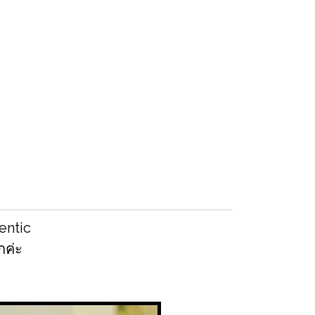
entic
กค่ะ