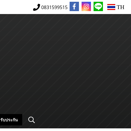
TH
0831599515
รับประกัน