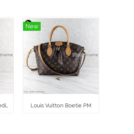
New
Likenew Celine Ava Medium Triomphe Canvas
Louis Vuitton Boetie PM