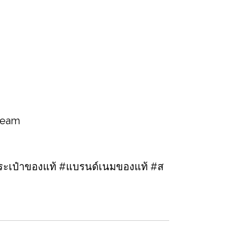
 team
ะเป๋าของแท้ #แบรนด์เนมของแท้ #ส