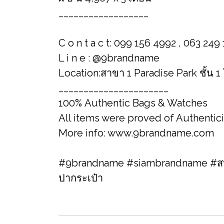
__________________
C o n t a c t: 099 156 4992 , 063 249
L i n e : @9brandname
Location:สาขา 1 Paradise Park ชั้น 
______________________
100% Authentic Bags & Watches
All items were proved of Authentic
More info: www.9brandname.com
#9brandname #siambrandname #สปา
ปากระเป๋า