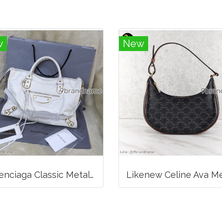
w
New
Balenciaga Classic Metallic Edge City Bag