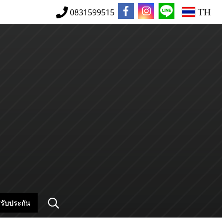
TH
0831599515
รับประกัน