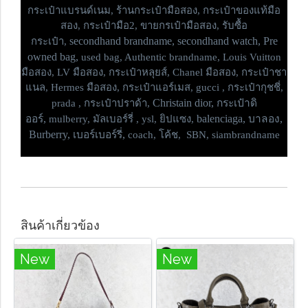
กระเป๋าแบรนด์เนม,
ร้านกระเป๋ามือสอง, กระเป๋าของแท้มือ
สอง, กระเป๋ามือ2, ขายกรเป๋ามือสอง, รับซื้อ
secondhand brandname, secondhand watch, Pre
กระเป๋า,
owned bag,
used bag, Authentic brandname, Louis Vuitton
มือสอง, LV มือสอง, กระเป๋าหลุยส์, Chanel มือสอง, กระเป๋าชา
แนล, Hermes มือสอง, กระเป๋าแอร์เมส, gucci , กระเป๋ากุชชี่,
Christain dior, กระเป๋าดิ
prada , กระเป๋าปราด้า,
ออร์,
balenciaga, บาลอง,
mulberry, มัลเบอร์รี่ , ysl, ยิปแซง,
Burberry, เบอร์เบอร์รี่,
coach, โค้ช, SBN, siambrandname
สินค้าเกี่ยวข้อง
New
New