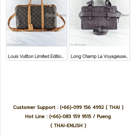
Louis Vuitton Limited Edition Monogram Canvas Sofia Coppola SC Bag
Long Champ La Voyageuse Bag Leather
Customer Support : (+66)-099 156 4992 ( THAI )
Hot Line : (+66)-083 159 9515 / Pueng
( THAI-ENLISH )