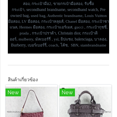
สอง, กระเป๋ามือ2, ขายกรเป๋ามือสอง, รับซื้อ
secondhand brandname, secondhand watch, Pre
กระเป๋า,
owned bag,
used bag, Authentic brandname, Louis Vuitton
มือสอง, LV มือสอง, กระเป๋าหลุยส์, Chanel มือสอง, กระเป๋าชา
แนล, Hermes มือสอง, กระเป๋าแอร์เมส, gucci , กระเป๋ากุชชี่,
Christain dior, กระเป๋าดิ
prada , กระเป๋าปราด้า,
ออร์,
balenciaga, บาลอง,
mulberry, มัลเบอร์รี่ , ysl, ยิปแซง,
Burberry, เบอร์เบอร์รี่,
coach, โค้ช, SBN, siambrandname
สินค้าเกี่ยวข้อง
New
New