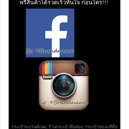
พรีสินค้าได้รวดเร็วทันใจ ก่อนใคร!!!
กระเป๋าแบรนด์เนม,
ร้านกระเป๋ามือสอง, กระเป๋าของแท้มือ