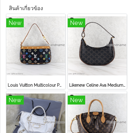
สินค้าเกี่ยวข้อง
New
New
Louis Vuitton Multicolour Pochette Canvas
Likenew Celine Ava Medium Triomphe Canvas
New
New