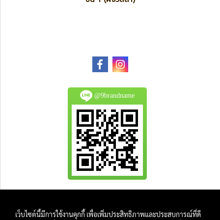
@9brandname
All Product are authentic and pre-owned.
เว็บไซต์นี้มีการใช้งานคุกกี้ เพื่อเพิ่มประสิทธิภาพและประสบการณ์ที่ดี
And