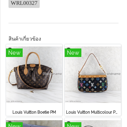
WRL00327
สินค้าเกี่ยวข้อง
New
New
Louis Vuitton Boetie PM
Louis Vuitton Multicolour Pochette Canvas
New
New