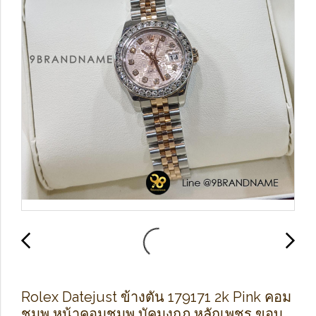
Rolex Datejust ข้างตัน 179171 2k Pink คอม
ชมพู หน้าคอมชมพู บัคมงกุฎ หลักเพชร ขอบ