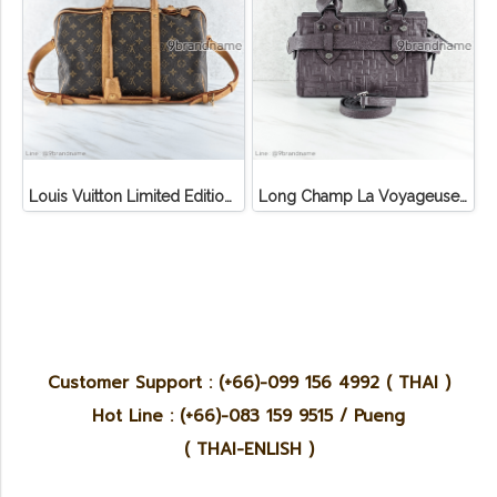
Louis Vuitton Limited Edition Monogram Canvas Sofia Coppola SC Bag
Long Champ La Voyageuse Bag Leather
Customer Support : (+66)-099 156 4992 ( THAI )
Hot Line : (+66)-083 159 9515 / Pueng
( THAI-ENLISH )