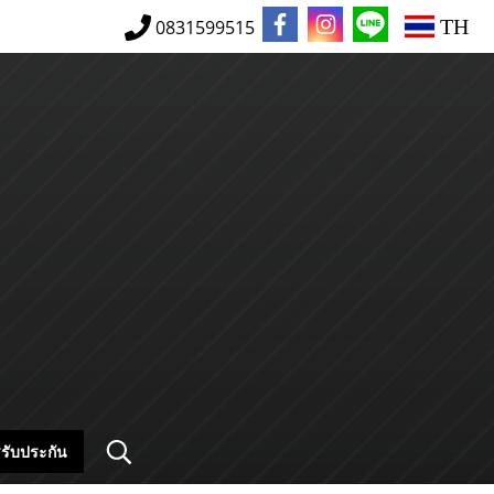
TH
0831599515
รับประกัน