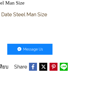
eel Man Size
ด Date Steel Man Size
Message Us
Share
ทียบ