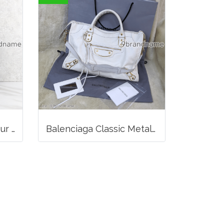
Louis Vuitton Multicolour Pochette Canvas
Balenciaga Classic Metallic Edge City Bag