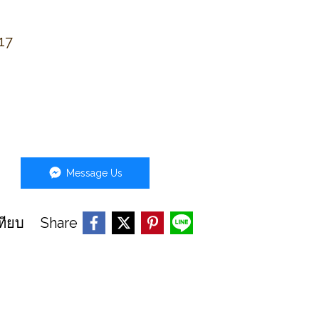
917
Message Us
Share
ทียบ