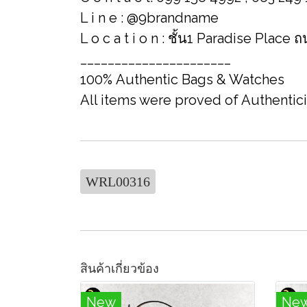
L i n e : @9brandname
L o c a t i o n : ชั้น1 Paradise Place
______________________
100% Authentic Bags & Watches
All items were proved of Authentic
WRL00316
สินค้าเกี่ยวข้อง
New
Ne