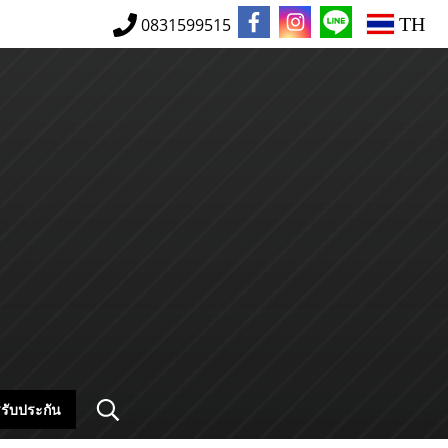
TH
0831599515
รับประกัน