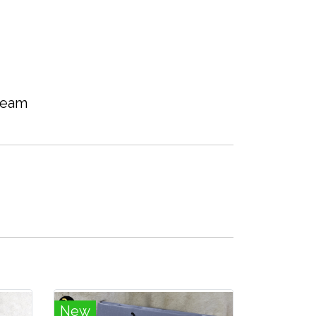
 team
New