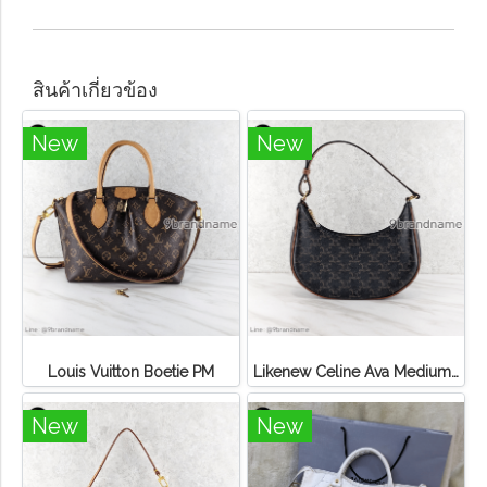
สินค้าเกี่ยวข้อง
New
New
Louis Vuitton Boetie PM
Likenew Celine Ava Medium Triomphe Canvas
New
New