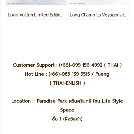
Louis Vuitton Limited Edition Monogram Canvas Sofia Coppola SC Bag
Long Champ La Voyageuse Bag Leather
Customer Support : (+66)-099 156 4992 ( THAI )
Hot Line : (+66)-083 159 9515 / Pueng
( THAI-ENLISH )
Location : Paradise Park ศรีนครินทร์ โซน Life Style
Space
ชั้น 1 (ฝั่งวิลล่า)