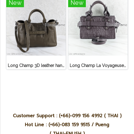
New
New
Long Champ 3D leather handbag
Long Champ La Voyageuse Bag Leather
Customer Support : (+66)-099 156 4992 ( THAI )
Hot Line : (+66)-083 159 9515 / Pueng
( THAI-ENLISH )