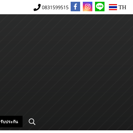
TH
0831599515
รับประกัน