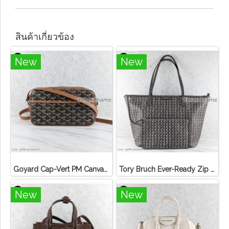
สินค้าเกี่ยวข้อง
New
New
Goyard Cap-Vert PM Canvas Black Tan
Tory Bruch Ever-Ready Zip Tote Winter Zinc Canvas
New
New