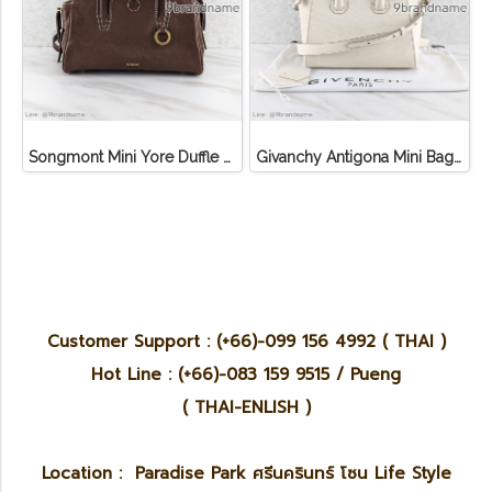
Songmont Mini Yore Duffle Bag Sandal
Givanchy Antigona Mini Bag Off White SHW Goat Leather
Customer Support : (+66)-099 156 4992 ( THAI )
Hot Line : (+66)-083 159 9515 / Pueng
( THAI-ENLISH )
Location : Paradise Park ศรีนครินทร์ โซน Life Style