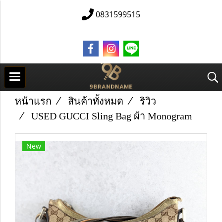
0831599515
หน้าแรก
สินค้าทั้งหมด
ริวิว
U​S​E​D​ GUCCI Sling Bag​ ผ้า Monogram
New