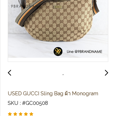
U​S​E​D​ GUCCI Sling Bag​ ผ้า Monogram
SKU : #GC00508