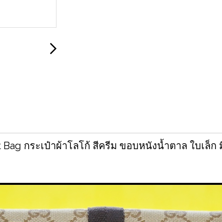
 Bag กระเป๋าผ้าโลโก้ สีครีม ขอบหนังน้ำตาล ใบเล็ก