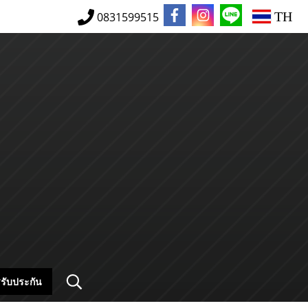
TH
0831599515
รับประกัน