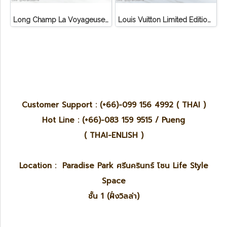
Long Champ La Voyageuse Bag Leather
Louis Vuitton Limited Edition Monogram Canvas Sofia Coppola SC Bag
Customer Support : (+66)-099 156 4992 ( THAI )
Hot Line : (+66)-083 159 9515 / Pueng
( THAI-ENLISH )
Location : Paradise Park ศรีนครินทร์ โซน Life Style
Space
ชั้น 1 (ฝั่งวิลล่า)