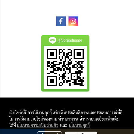
@9brandname
All Product are authentic and pre-owned.
เว็บไซต์นี้มีการใช้งานคุกกี้ เพื่อเพิ่มประสิทธิภาพและประสบการณ์ที่ดี
And
ในการใช้งานเว็บไซต์ของท่าน ท่านสามารถอ่านรายละเอียดเพิ่มเติม
All Photo in this website were taken by
ได้ที่
นโยบายความเป็นส่วนตัว
และ
นโยบายคุกกี้
9Brandname's Team.