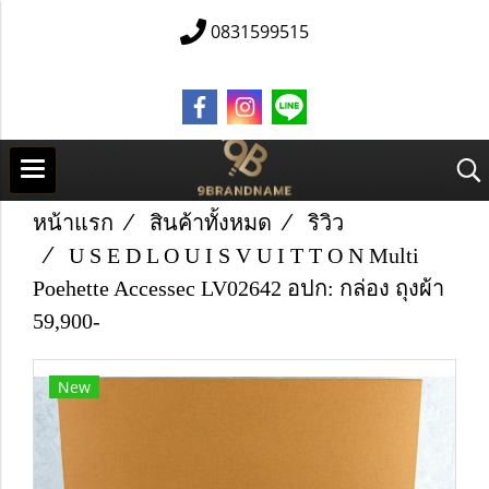
0831599515
หน้าแรก
สินค้าทั้งหมด
ริวิว
U S E D L O U I S​ V​ U​ I T​ T​ O​ N Multi
Poehette Accessec LV02642 อปก​: กล่อง ถุงผ้า
59,900-
New