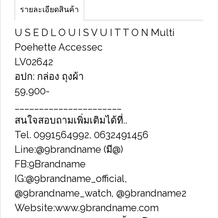
รายละเอียดสินค้า
U S E D L O U I S​ V​ U​ I T​ T​ O​ N Multi
Poehette Accessec
LV02642
อปก​: กล่อง ถุงผ้า
59,900-
______________________
สนใจสอบถามเพิ่มเติมได้ที่..
Tel. 0991564992, 0632491456
Line:@9brandname (มี@)
FB:9Brandname
IG:@9brandname_official,
@9brandname_watch, @9brandname2
Website:www.9brandname.com