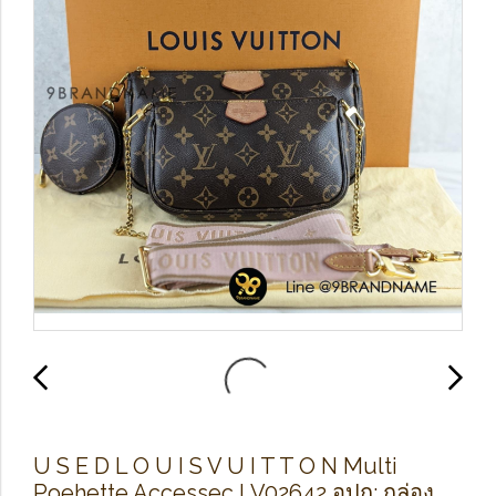
U S E D L O U I S​ V​ U​ I T​ T​ O​ N Multi
Poehette Accessec LV02642 อปก​: กล่อง