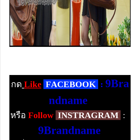
9Bra
กด
Like
F
ACEBOOK
:
ndname
หรือ
Follow
INSTRAGRAM
:
9Brandname