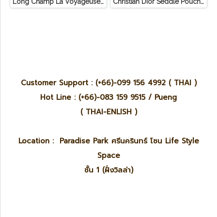
Long Champ La Voyageuse Bag Leather
Christian Dior Seddle Pouch Accessory Hand Bag
Customer Support : (+66)-099 156 4992 ( THAI )
Hot Line : (+66)-083 159 9515 / Pueng
( THAI-ENLISH )
Location : Paradise Park ศรีนครินทร์ โซน Life Style
Space
ชั้น 1 (ฝั่งวิลล่า)