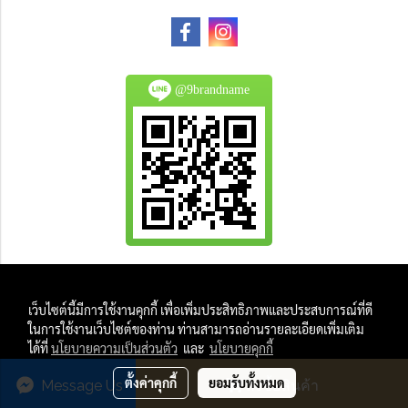
@9brandname
All Product are authentic and pre-owned.
เว็บไซต์นี้มีการใช้งานคุกกี้ เพื่อเพิ่มประสิทธิภาพและประสบการณ์ที่ดี
And
ในการใช้งานเว็บไซต์ของท่าน ท่านสามารถอ่านรายละเอียดเพิ่มเติม
All Photo in this website were taken by
ได้ที่
นโยบายความเป็นส่วนตัว
และ
นโยบายคุกกี้
9Brandname's Team.
ตั้งค่าคุกกี้
ยอมรับทั้งหมด
Message Us
สั่งซื้อสินค้า
Powered by
MakeWebEasy.com