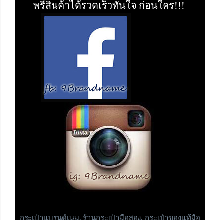
พรีสินค้าได้รวดเร็วทันใจ ก่อนใคร!!!
กระเป๋าแบรนด์เนม,
ร้านกระเป๋ามือสอง, กระเป๋าของแท้มือ