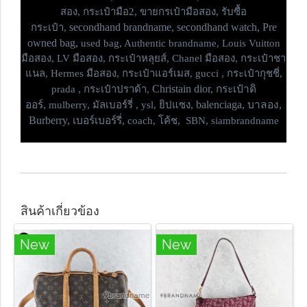
สอง, กระเป๋ามือ2, ขายกรเป๋ามือสอง, รับซื้อ
secondhand brandname, secondhand watch, Pre
กระเป๋า,
owned bag,
used bag, Authentic brandname, Louis Vuitton
มือสอง, LV มือสอง, กระเป๋าหลุยส์, Chanel มือสอง, กระเป๋าชา
แนล, Hermes มือสอง, กระเป๋าแอร์เมส, gucci , กระเป๋ากุชชี่,
Christain dior, กระเป๋าดิ
prada , กระเป๋าปราด้า,
ออร์,
balenciaga, บาลอง,
mulberry, มัลเบอร์รี่ , ysl, ยิปแซง,
Burberry, เบอร์เบอร์รี่,
coach, โค้ช, SBN, siambrandname
สินค้าเกี่ยวข้อง
New
New