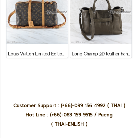
Louis Vuitton Limited Edition Monogram Canvas Sofia Coppola SC Bag
Long Champ 3D leather handbag
Customer Support : (+66)-099 156 4992 ( THAI )
Hot Line : (+66)-083 159 9515 / Pueng
( THAI-ENLISH )