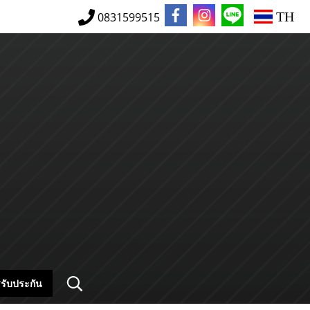
TH
0831599515
รับประกัน