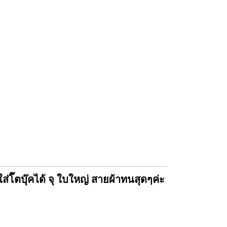
ตบุ๊คได้ จุ ใบใหญ่ สายผ้าทนสุดๆค่ะ