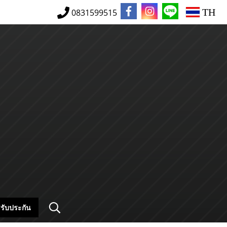
TH
0831599515
รับประกัน