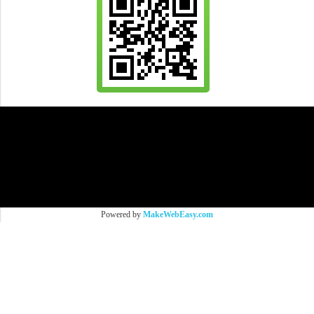
All Product are authentic and pre-owned.
And
All Photo in this website were taken by
9Brandname's Team.
Powered by
MakeWebEasy.com