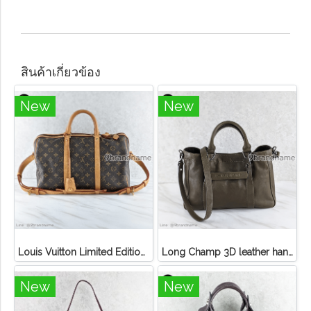
สินค้าเกี่ยวข้อง
New
New
Louis Vuitton Limited Edition Monogram Canvas Sofia Coppola SC Bag
Long Champ 3D leather handbag
New
New